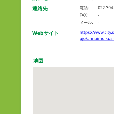
連絡先
電話:
022-304
FAX:
-
メール:
-
Webサイト
https://www.city
ujo/annai/hoikus
地図