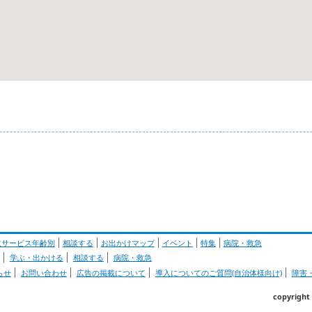
政サービス年齢別
相談する
お出かけマップ
イベント
特集
病院・救急
学ぶ・出かける
相談する
病院・救急
らせ
お問い合わせ
広告の掲載について
導入についてのご質問(自治体様向け)
障害
copyrig