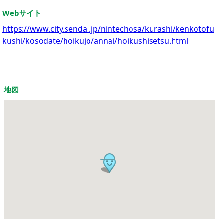
Webサイト
https://www.city.sendai.jp/nintechosa/kurashi/kenkotofu
kushi/kosodate/hoikujo/annai/hoikushisetsu.html
地図