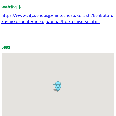
Webサイト
https://www.city.sendai.jp/nintechosa/kurashi/kenkotofu
kushi/kosodate/hoikujo/annai/hoikushisetsu.html
地図