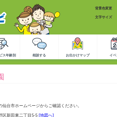
背景色変更
文字サイズ
ビス年齢別
相談する
お出かけマップ
イベ
園
。
の仙台市ホームページからご確認ください。
区新田東二丁目5-5
[地図へ]