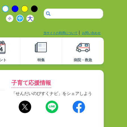
大
中
小
当サイトの利用について
お問い合わせ
ント
特集
病院・救急
子育て応援情報
「せんだいのびすくナビ」をシェアしよう