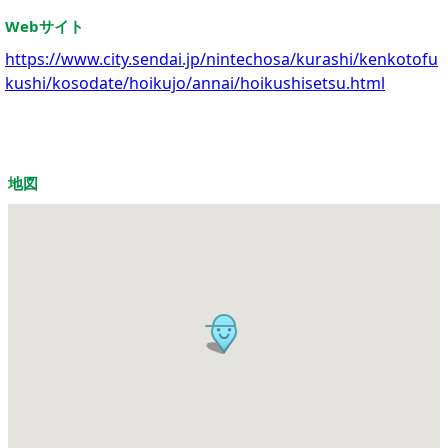
Webサイト
https://www.city.sendai.jp/nintechosa/kurashi/kenkotofu
kushi/kosodate/hoikujo/annai/hoikushisetsu.html
地図