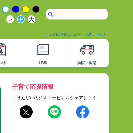
大
中
小
当サイトの利用について
お問い合わせ
ント
特集
病院・救急
子育て応援情報
「せんだいのびすくナビ」をシェアしよう