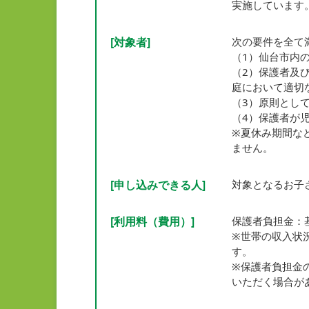
実施しています
[対象者]
次の要件を全て
（1）仙台市内
（2）保護者及
庭において適切
（3）原則とし
（4）保護者が
※夏休み期間な
ません。
[申し込みできる人]
対象となるお子
[利用料（費用）]
保護者負担金：基
※世帯の収入状
す。
※保護者負担金
いただく場合が