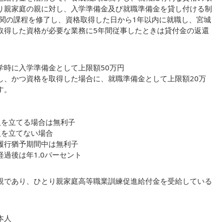
り親家庭の親に対し、入学準備金及び就職準備金を貸し付ける制
機関の課程を修了し、資格取得した日から1年以内に就職し、宮城
取得した資格が必要な業務に5年間従事したときは貸付金の返還
。
学時に入学準備金として上限額50万円
し、かつ資格を取得した場合に、就職準備金として上限額20万
す。
人を立てる場合は無利子
人を立てない場合
履行猶予期間中は無利子
過後は年1.0パーセント
親であり、ひとり親家庭高等職業訓練促進給付金を受給している
本人