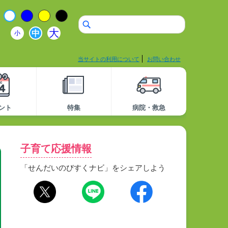
大
中
小
当サイトの利用について
お問い合わせ
ント
特集
病院・救急
子育て応援情報
「せんだいのびすくナビ」をシェアしよう