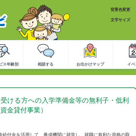
背景色変更
文字サイズ
ビス年齢別
相談する
お出かけマップ
イベ
を受ける方への入学準備金等の無利子・低利
進資金貸付事業）
進給付金を活用して、養成機関に就学し、就職に有利な資格の取