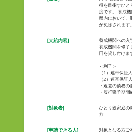
得を目指すひと
度です。 養成
県内において、
が免除されます
[支給内容]
養成機関への入
養成機関を修了
円を貸し付けま
＜利子＞
（1）連帯保証
（2）連帯保証
・返還の債務の
・履行猶予期間経
[対象者]
ひとり親家庭の
方
[申請できる人]
対象となる方ご