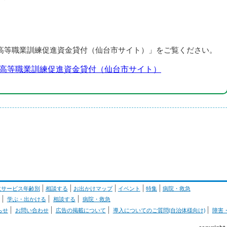
高等職業訓練促進資金貸付（仙台市サイト）」をご覧ください。
高等職業訓練促進資金貸付（仙台市サイト）
政サービス年齢別
相談する
お出かけマップ
イベント
特集
病院・救急
学ぶ・出かける
相談する
病院・救急
らせ
お問い合わせ
広告の掲載について
導入についてのご質問(自治体様向け)
障害