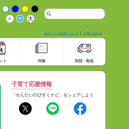
大
中
小
当サイトの利用について
お問い合わせ
ント
特集
病院・救急
子育て応援情報
「せんだいのびすくナビ」をシェアしよう