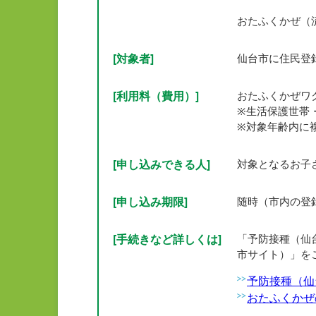
おたふくかぜ（
[対象者]
仙台市に住民登
[利用料（費用）]
おたふくかぜワク
※生活保護世帯
※対象年齢内に
[申し込みできる人]
対象となるお子
[申し込み期限]
随時（市内の登
[手続きなど詳しくは]
「予防接種（仙
市サイト）」を
予防接種（仙
おたふくかぜ