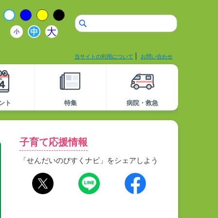
大
中
小
当サイトの利用について
お問い合わせ
ント
特集
病院・救急
子育て応援情報
「せんだいのびすくナビ」をシェアしよう