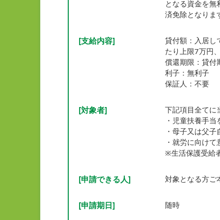
となる資金を無
済免除となりま
[支給内容]
貸付額：入居し
たり上限7万円、
償還期限：貸付
利子：無利子
保証人：不要
[対象者]
下記項目全てに
・児童扶養手当
・母子又は父子
・就労に向けて
※生活保護受給
[申請できる人]
対象となる方ご
[申請期日]
随時