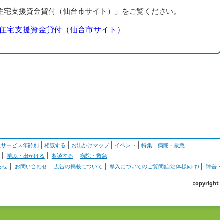
住宅支援資金貸付（仙台市サイト）」をご覧ください。
住宅支援資金貸付（仙台市サイト）
政サービス年齢別
相談する
お出かけマップ
イベント
特集
病院・救急
学ぶ・出かける
相談する
病院・救急
らせ
お問い合わせ
広告の掲載について
導入についてのご質問(自治体様向け)
障害
copyrig