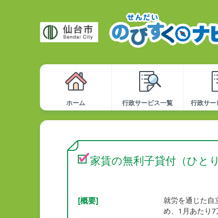
ホーム
行政サービス一覧
行政サー
家賃の無利子貸付（ひと
[概要]
就労を通じた自
め、1月あたり